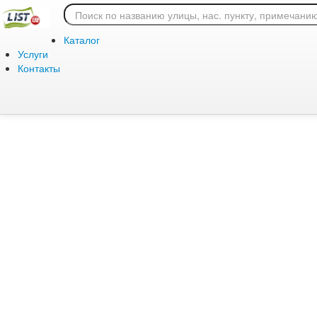
Ошибка 404: страница
Каталог
Услуги
Контакты