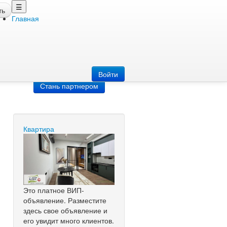
☰
ть
Главная
Добавить
объявление
Добавь сайт
Войти
Стань партнером
Квартира
Это платное ВИП-
объявление. Разместите
здесь свое объявление и
его увидит много клиентов.