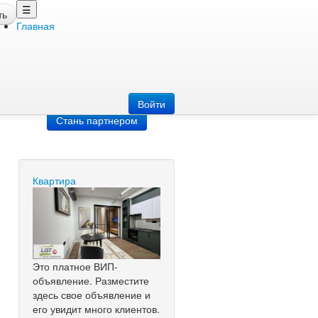
☰
ть
Главная
Добавить
объявление
Добавь сайт
Войти
Стань партнером
Квартира
Это платное ВИП-
объявление. Разместите
здесь свое объявление и
его увидит много клиентов.