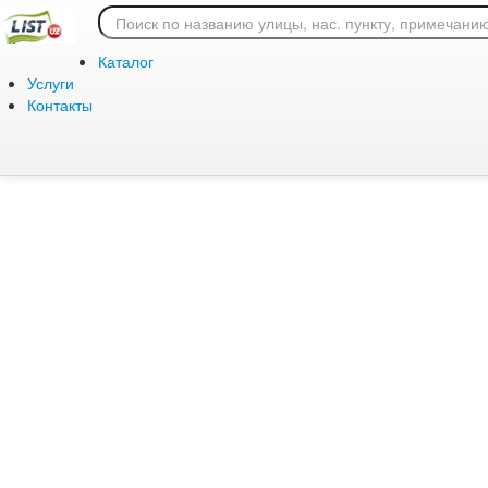
Ошибка 404: страница
Каталог
Услуги
Контакты