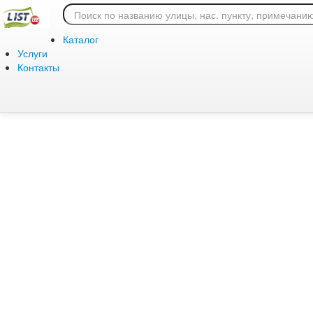
Ошибка 404: страница
Каталог
Услуги
Контакты