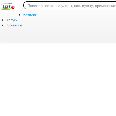
Ошибка 404: страница
Каталог
Услуги
Контакты