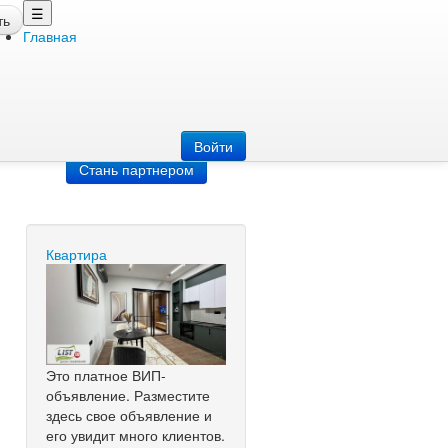
☰
ть
Главная
Добавить
объявление
Добавь сайт
Войти
Стань партнером
Квартира
Это платное ВИП-
объявление. Разместите
здесь свое объявление и
его увидит много клиентов.