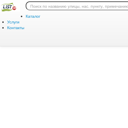
Ошибка 404: страница
Каталог
Услуги
Контакты