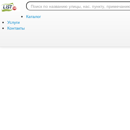
Ошибка 404: страница
Каталог
Услуги
Контакты