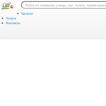
Ошибка 404: страница
Каталог
Услуги
Контакты