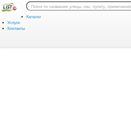
Ошибка 404: страница
Каталог
Услуги
Контакты