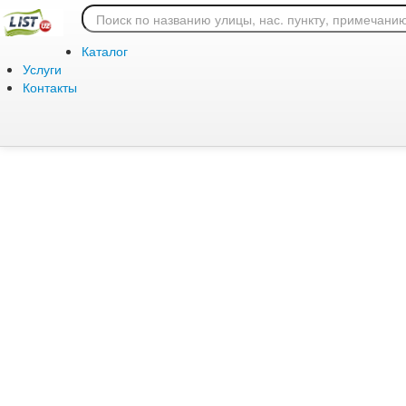
Ошибка 404: страница
Каталог
Услуги
Контакты