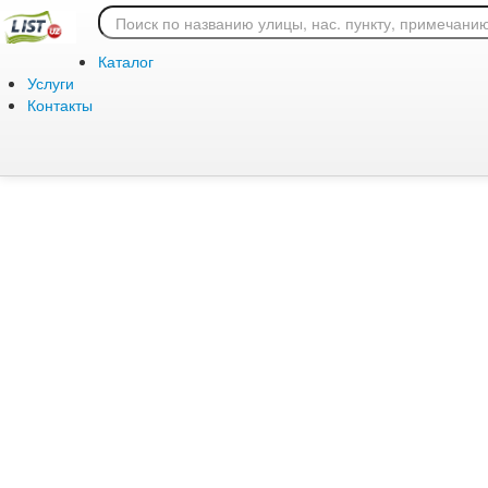
Ошибка 404: страница
Каталог
Услуги
Контакты