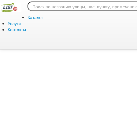
Ошибка 404: страница
Каталог
Услуги
Контакты