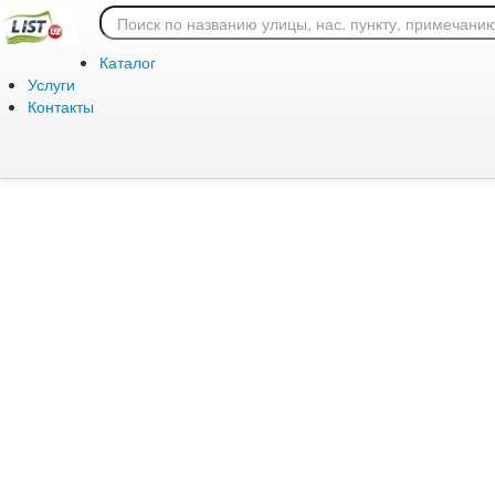
Ошибка 404: страница
Каталог
Услуги
Контакты