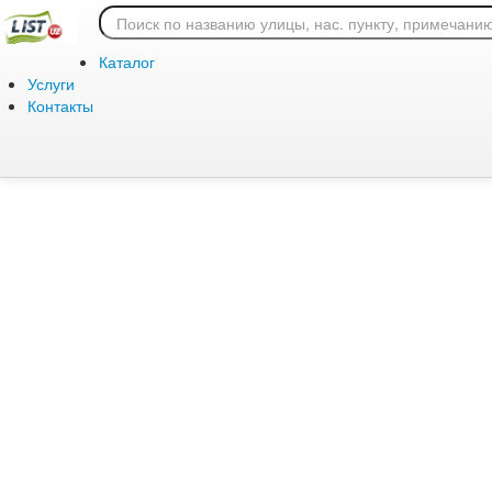
Ошибка 404: страница
Каталог
Услуги
Контакты