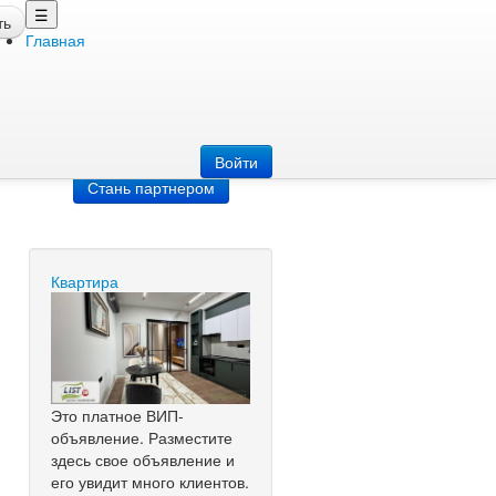
☰
ть
Главная
Добавить
объявление
Добавь сайт
Войти
Стань партнером
Квартира
Это платное ВИП-
объявление. Разместите
здесь свое объявление и
его увидит много клиентов.