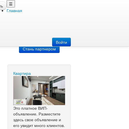
☰
ть
Главная
Добавить
объявление
Добавь сайт
Войти
Стань партнером
Квартира
Это платное ВИП-
объявление. Разместите
здесь свое объявление и
его увидит много клиентов.