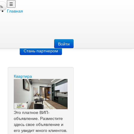
☰
ть
Главная
Добавить
объявление
Добавь сайт
Войти
Стань партнером
Квартира
Это платное ВИП-
объявление. Разместите
здесь свое объявление и
его увидит много клиентов.