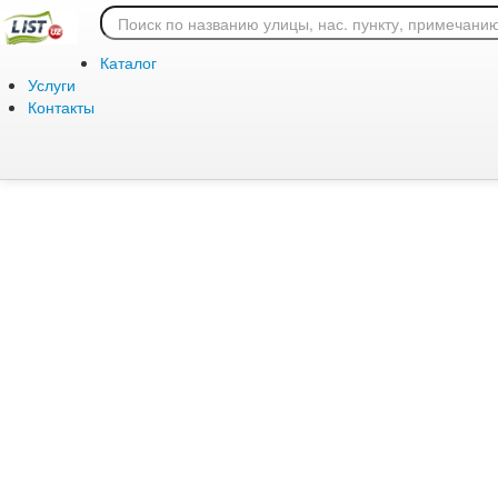
Ошибка 404: страница
Каталог
Услуги
Контакты