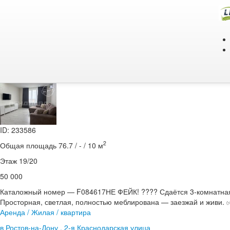
Главная
/
Аренда
/
Жилая
/
квартира
Купля / продажа кварт
Аренда / Жилая / квартира
в Ростов-на-Дону , улица Ерёменко
04.08
ID: 233586
2
Общая площадь 76.7 / - / 10 м
Этаж 19/20
50 000
Каталожный номер — F084617НЕ ФЕЙК! ???? Сдаётся 3‑комнатная
Просторная, светлая, полностью меблирована — заезжай и живи. ✅ 
Аренда / Жилая / квартира
в Ростов-на-Дону , 2-я Краснодарская улица