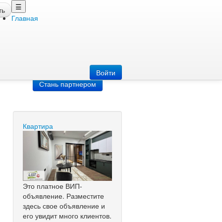
☰
ть
Главная
Добавить
объявление
Добавь сайт
Войти
Стань партнером
Квартира
Это платное ВИП-
объявление. Разместите
здесь свое объявление и
его увидит много клиентов.