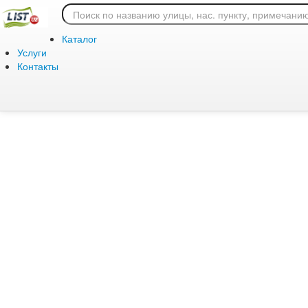
Ошибка 404: страница
Каталог
Услуги
Контакты