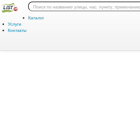
Ошибка 404: страница
Каталог
Услуги
Контакты