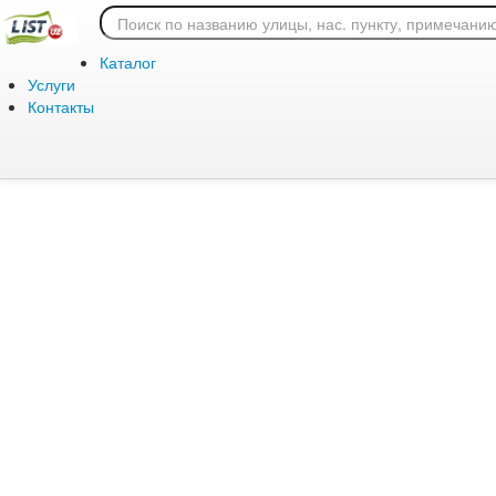
Ошибка 404: страница
Каталог
Услуги
Контакты