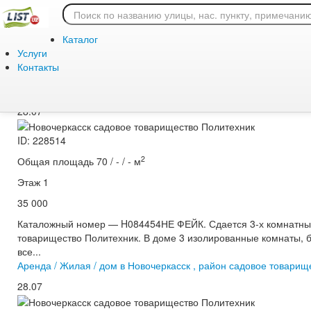
Главная
/
Аренда
/
Жилая
/
дом
Продажа или покупка, 
Каталог
аренду и съём домов 
Услуги
Контакты
Аренда / Жилая / дом в Новочеркасск , район садовое товарищ
28.07
ID: 228514
2
Общая площадь 70 / - / - м
Этаж 1
35 000
Каталожный номер — H084454НЕ ФЕЙК. Сдается 3-х комнатный 
товарищество Политехник. В доме 3 изолированные комнаты, б
все...
Аренда / Жилая / дом в Новочеркасск , район садовое товарищ
28.07