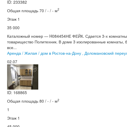
ID: 233382
2
Общая площадь 70 / - / - м
Этаж 1
35 000
Каталожный номер — H084454НЕ ФЕЙК. Сдается 3-х комнатный 
товарищество Политехник. В доме 3 изолированные комнаты, б
все...
Аренда / Жилая / дом в Ростов-на-Дону , Доломановский переу
02.07
ID: 168865
2
Общая площадь 80 / - / - м
1
Этаж 1
45 000