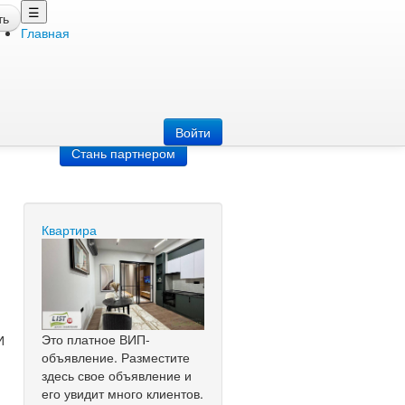
☰
ть
Главная
Добавить
объявление
Добавь сайт
Войти
Стань партнером
Квартира
Это платное ВИП-
И
объявление. Разместите
здесь свое объявление и
его увидит много клиентов.