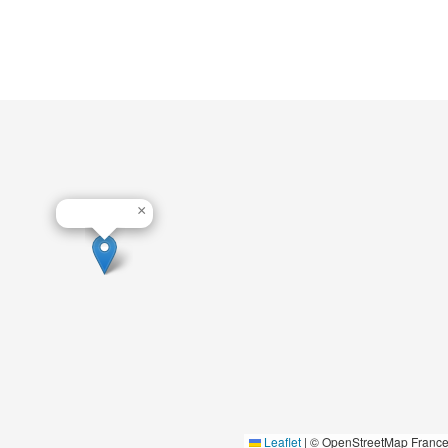
×
Leaflet
|
© OpenStreetMap Franc