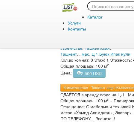
Главная
/
Аренда
/
Коммерческая
Аренда / Ко
Каталог
мас. Ц 1 Бую
Услуги
Контакты
Дата подачи объявления:
Узбекистан
,
Ташкентская
,
Ташкент
,
,
мас. Ц 1 Буюк Ипак йули
Кол.во комнат:
3
Этаж:
1
Этажность:
2
Общая площадь: 100 м
Цена:
2 500 USD
Коммерческая - Ташкент еще объявлен
СДАЁТСЯ в аренду офис на Ц-1. Мир
Общая площадь: 100 м² - ​Планировка
Оснащение: С мебелью и техникой ​
метро «Хамид Алимджан», Экопарк, 
ПО ТЕЛЕФОНУ... Звоните..!