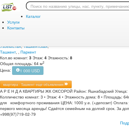
Главная
/
Аренда
/
Жилая
/
квартира
Аренда / Жилая / кварт
Каталог
Ташкент, , Паркент, 1 0
Услуги
Контакты
Дата подачи объявления:
Узбекистан
,
Ташкентская
,
Ташкент
,
,
Паркент
Кол.во комнат:
3
Этаж:
4
Этажность:
8
2
Общая площадь: 64 м
Цена:
1 000 USD
квартира - Ташкент еще объявления
А Р Е Н Д А КВАРТИРЫ ЖК ОКСОРОЙ Район: Яшнабадский Улица: П
Колличество комнат: 3 • Этаж: 4 • Этажность дома: 8 • Площадь: 64
для комфортного проживания ЦЕНА: 1000 у.е. (+депозит) Оплата у
первого месяца аренды! Сдаётся семейным на долгий срок. За д
+998(97)719-02-79
Подр