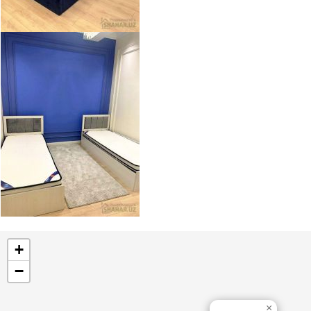
+
−
×