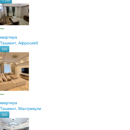
1 100
квартира
Ташкент, Афросиёб
650
квартира
Ташкент, Махтумкули
850