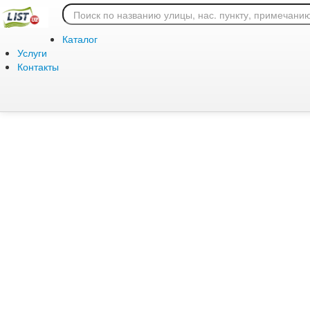
Ошибка 404: страница
Каталог
Услуги
Контакты