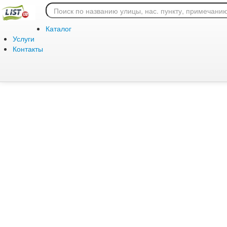
Ошибка 404: страница
Каталог
Услуги
Контакты