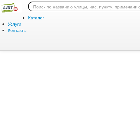
Ошибка 404: страница
Каталог
Услуги
Контакты