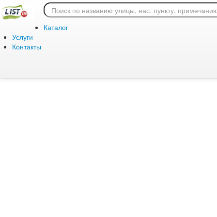
Ошибка 404: страница
Каталог
Услуги
Контакты