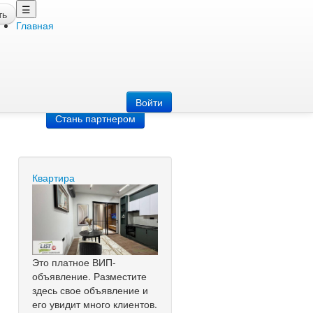
☰
ть
Главная
Добавить
объявление
Добавь сайт
Войти
Стань партнером
Квартира
Это платное ВИП-
объявление. Разместите
здесь свое объявление и
его увидит много клиентов.