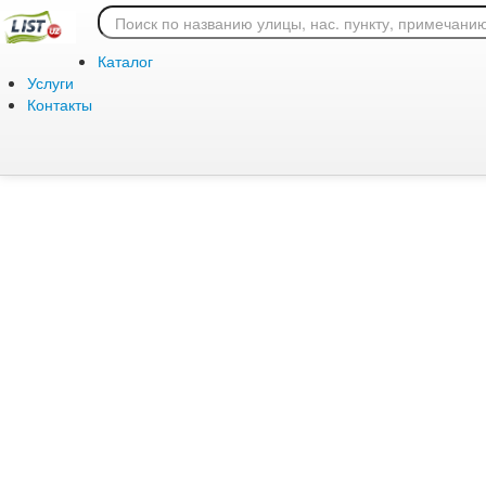
Ошибка 404: страница
Каталог
Услуги
Контакты